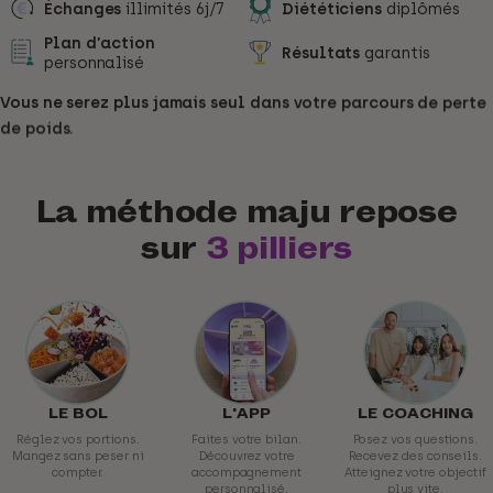
Échanges
illimités 6j/7
Diététiciens
diplômés
Plan d’action
Résultats
garantis
personnalisé
Vous
ne
serez
plus
jamais
seul
dans
votre
parcours
de
perte
de
poids.
La
méthode
maju repose
sur
3 pilliers
LE BOL
L'APP
LE COACHING
Réglez vos portions.
Faites votre bilan.
Posez vos questions.
Mangez sans peser ni
Découvrez votre
Recevez des conseils.
compter.
accompagnement
Atteignez votre objectif
personnalisé.
plus vite.