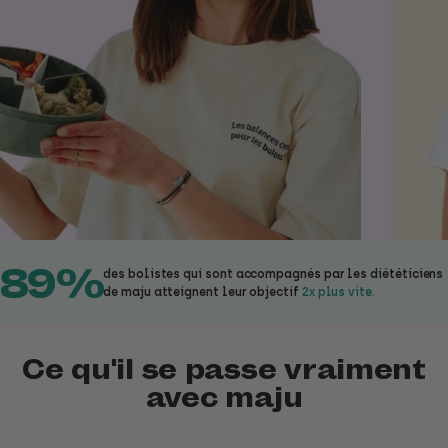
89%
4.7
/5 sur
1406 avis vérifiés
des bolistes qui sont accompagnés par les diététiciens
JE ME LANCE 💫
de maju atteignent leur objectif
2x plus vite.
La
méthode
qui simplifie la perte
de poids, sans
charge mentale
.
Ce qu'il se passe vraiment
avec
maju