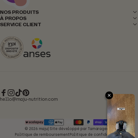
NOS PRODUITS
À PROPOS
SERVICE CLIENT
maju
maju
Facebook
Instagram
TikTok
Pinterest
hello@maju-nutrition.com
© 2026 maju| Site développé par
Tamaragency
Politique de remboursement
Politique de confidentialité