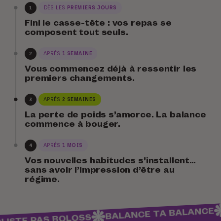
DÈS LES
PREMIERS JOURS
1
Fini le casse-tête : vos repas se
composent tout seuls.
APRÈS
1 SEMAINE
2
Vous commencez déjà à ressentir les
premiers changements.
APRÈS
2 SEMAINES
3
La perte de poids s’amorce. La balance
commence à bouger.
APRÈS
1 MOIS
4
Vos nouvelles habitudes s’installent…
sans avoir l’impression d’être au
régime.
NE TE PRENDS PAS LE CHOU