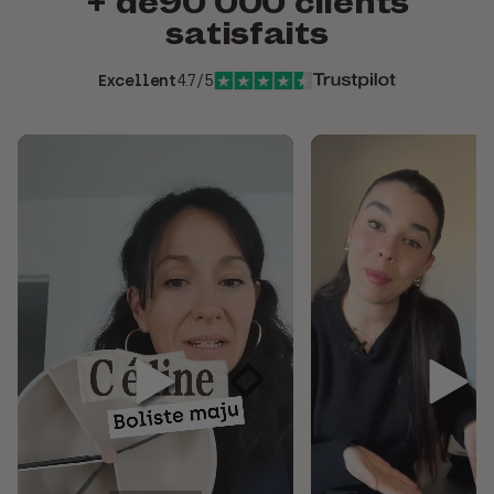
+ de
90 000
clients
satisfaits
Excellent
4.7/5