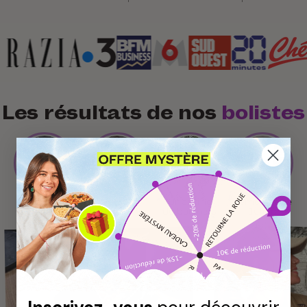
Les
résultats
de nos
bolistes