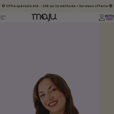
Passer au contenu
🌻 Offre spéciale été : -10€ sur la méthode + livraison offerte 🤑
Conne
0
Pa
Navigation
maju